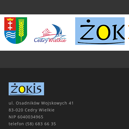
ul. Osadników Wojskowych 41
83-020 Cedry Wielkie
NIP 6040034965
telefon
(58) 683 66 35